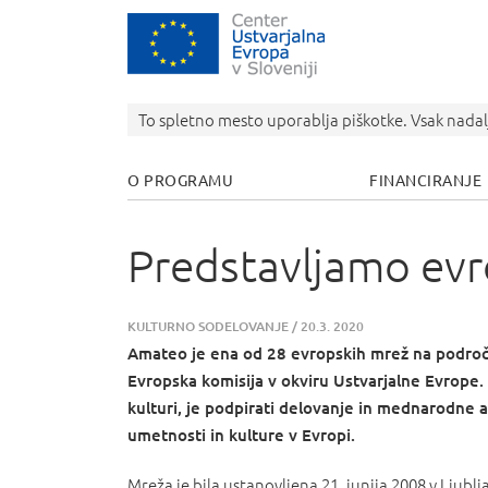
Cr
To spletno mesto uporablja piškotke. Vsak nadalj
O PROGRAMU
FINANCIRANJE
Predstavljamo ev
KULTURNO SODELOVANJE
/
20.3. 2020
Amateo je ena od 28 evropskih mrež na področju
Evropska komisija v okviru Ustvarjalne Evrope.
kulturi, je podpirati delovanje in mednarodne ak
umetnosti in kulture v Evropi.
Mreža je bila ustanovljena 21. junija 2008 v Ljublj