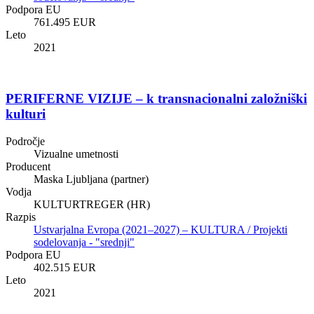
Podpora EU
761.495 EUR
Leto
2021
PERIFERNE VIZIJE – k transnacionalni založniški
kulturi
Področje
Vizualne umetnosti
Producent
Maska Ljubljana (partner)
Vodja
KULTURTREGER (HR)
Razpis
Ustvarjalna Evropa (2021–2027) – KULTURA / Projekti
sodelovanja - "srednji"
Podpora EU
402.515 EUR
Leto
2021