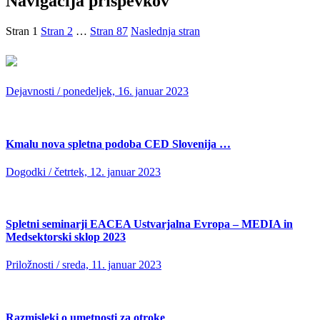
Navigacija prispevkov
Stran
1
Stran
2
…
Stran
87
Naslednja stran
Dejavnosti
/ ponedeljek, 16. januar 2023
Kmalu nova spletna podoba CED Slovenija …
Dogodki
/ četrtek, 12. januar 2023
Spletni seminarji EACEA Ustvarjalna Evropa – MEDIA in
Medsektorski sklop 2023
Priložnosti
/ sreda, 11. januar 2023
Razmisleki o umetnosti za otroke