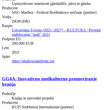
Uprizoritvene umetnosti (gledališče, ples) in glasba
Producent
SNG Maribor - Festival Borštnikovo srečanje (partner)
Vodja
ZKM (HR)
Razpis
Ustvarjalna Evropa (2021–2027) – KULTURA / Projekti
sodelovanja "mali" 2021
Podpora EU
200.000 EUR
Leto
2021
Splet
https://shadowpandemic.eu/
GG4A: Inovativno medkulturno promoviranje
branja
Področje
Knjiga in prevodni projekti
Producent
KUD Sodobnost Internationial (partner)