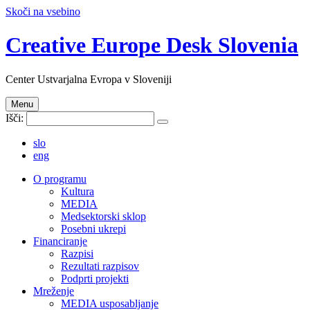
Skoči na vsebino
Creative Europe Desk Slovenia
Center Ustvarjalna Evropa v Sloveniji
Menu
Išči:
slo
eng
O programu
Kultura
MEDIA
Medsektorski sklop
Posebni ukrepi
Financiranje
Razpisi
Rezultati razpisov
Podprti projekti
Mreženje
MEDIA usposabljanje