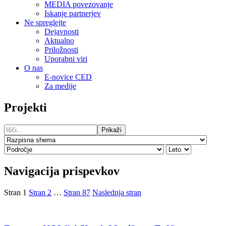
MEDIA povezovanje
Iskanje partnerjev
Ne spreglejte
Dejavnosti
Aktualno
Priložnosti
Uporabni viri
O nas
E-novice CED
Za medije
Projekti
Prikaži
Navigacija prispevkov
Stran
1
Stran
2
…
Stran
87
Naslednja stran