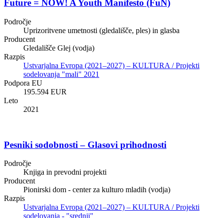
Future = NOW! A Youth Manifesto (FuN)
Področje
Uprizoritvene umetnosti (gledališče, ples) in glasba
Producent
Gledališče Glej (vodja)
Razpis
Ustvarjalna Evropa (2021–2027) – KULTURA / Projekti
sodelovanja "mali" 2021
Podpora EU
195.594 EUR
Leto
2021
Pesniki sodobnosti – Glasovi prihodnosti
Področje
Knjiga in prevodni projekti
Producent
Pionirski dom - center za kulturo mladih (vodja)
Razpis
Ustvarjalna Evropa (2021–2027) – KULTURA / Projekti
sodelovanja - "srednji"