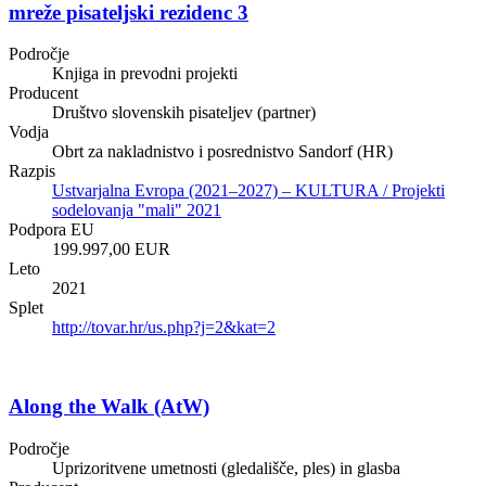
mreže pisateljski rezidenc 3
Področje
Knjiga in prevodni projekti
Producent
Društvo slovenskih pisateljev (partner)
Vodja
Obrt za nakladnistvo i posrednistvo Sandorf (HR)
Razpis
Ustvarjalna Evropa (2021–2027) – KULTURA / Projekti
sodelovanja "mali" 2021
Podpora EU
199.997,00 EUR
Leto
2021
Splet
http://tovar.hr/us.php?j=2&kat=2
Along the Walk (AtW)
Področje
Uprizoritvene umetnosti (gledališče, ples) in glasba