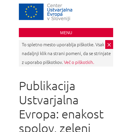
Creative Europe
Desk Slovenia
MENU
×
To spletno mesto uporablja piškotke. Vsak
nadaljnji klik na strani pomeni, da se strinjate
z uporabo piškotkov.
Več o piškotkih.
Publikacija
Ustvarjalna
Evropa: enakost
spolov, zeleni