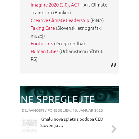
Imagine 2020 (2.0)
,
ACT
– Art Climate
Transition (Bunker)
Creative Climate Leadership
(PiNA)
Taking Care
(Slovenski etnografski
muzej)
Footprints
(Druga godba)
Human Cities
(Urbanistični inštitut
RS)
DEJAVNOSTI
/ PONEDELJEK, 16. JANUAR 2023
Kmalu nova spletna podoba CED
Slovenija …