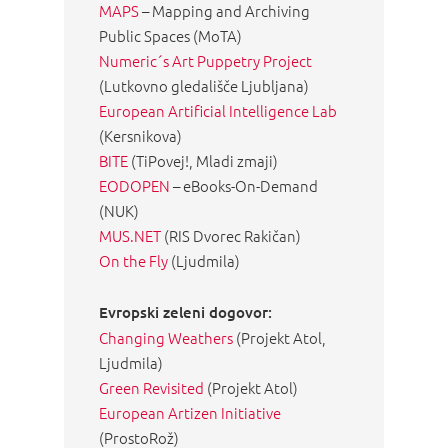
MAPS
– Mapping and Archiving
Public Spaces (MoTA)
Numeric´s Art Puppetry Project
(Lutkovno gledališče Ljubljana)
European Artificial Intelligence Lab
(Kersnikova)
BITE
(TiPovej!, Mladi zmaji)
EODOPEN
– eBooks-On-Demand
(NUK)
MUS.NET
(RIS Dvorec Rakičan)
On the Fly
(Ljudmila)
Evropski zeleni dogovor:
Changing Weathers
(Projekt Atol,
Ljudmila)
Green Revisited
(Projekt Atol)
European Artizen Initiative
(ProstoRož)