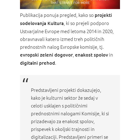
Publikacija ponuja pregled, kako so
projekti
, ki so prejeli podporo
sodelovanja Kultura
Ustvarjalne Evrope med letoma 2014 in 2020,
obravnavali katero izmed treh političnih
prednostnih nalog Evropske komisije, tj.
,
in
evropski zeleni dogovor
enakost spolov
.
digitalni prehod
Predstavljeni projekti dokazujejo,
kako je kulturni sektor že sedaj v
celoti usklajen s političnimi
prednostnimi nalogami Komisije, ki si
prizadevajo za enakost spolov,
prispevek k okoljski trajnosti in
digitalizaciji. Predstavljeni primeri se