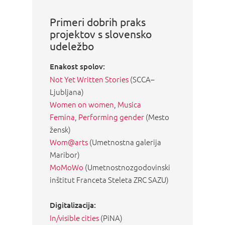
Primeri dobrih praks
projektov s slovensko
udeležbo
Enakost spolov:
Not Yet Written Stories
(SCCA–
Ljubljana)
Women on women
,
Musica
Femina
,
Performing gender
(Mesto
žensk)
Wom@arts
(Umetnostna galerija
Maribor)
MoMoWo
(Umetnostnozgodovinski
inštitut Franceta Steleta ZRC SAZU)
Digitalizacija:
In/visible cities
(PiNA)